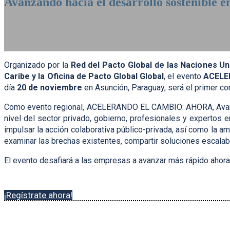
Avanzando hacia el desarrollo sostenible e
20 de Noviembre de 2024 | Banco Central del Paraguay | Asunció
Organizado por la
Red del Pacto Global de las Naciones U
Caribe y la Oficina de Pacto Global Global
, el evento
ACELER
día
20 de noviembre
en Asunción, Paraguay, será el primer co
Como evento regional, ACELERANDO EL CAMBIO: AHORA, Avanzando
nivel del sector privado, gobierno, profesionales y expertos e
impulsar la acción colaborativa público-privada, así como la a
examinar las brechas existentes, compartir soluciones escalab
El evento desafiará a las empresas a avanzar más rápido ahora
¡Regístrate ahora!