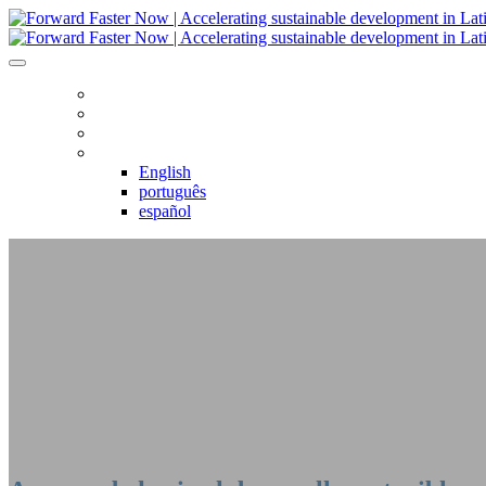
HOME
AGENDA
REGISTRO
IDIOMA
English
português
español
ACELERANDO EL CAMBIO: AHO
AMÉRICA LATINA Y EL CARIBE