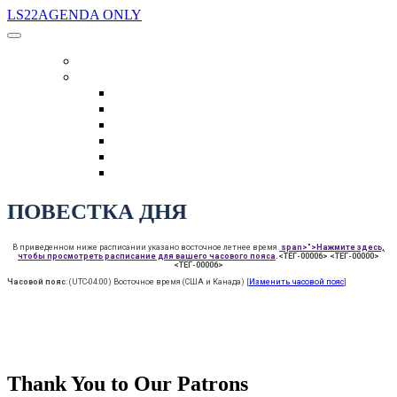
LS22AGENDA ONLY
РАСПИСАНИЕ
ЯЗЫК
English
العربية
Chinese (Simplified)
Français
русский
español
ПОВЕСТКА ДНЯ
В приведенном ниже расписании указано восточное летнее время.
span>">Нажмите здесь,
чтобы просмотреть расписание для вашего часового пояса
.<ТЕГ-00006> <ТЕГ-00000>
<ТЕГ-00006>
Часовой пояс
: (UTC-04:00) Восточное время (США и Канада) [
Изменить часовой пояс
]
Thank You to Our Patrons