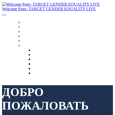
Welcome Page- TARGET GENDER EQUALITY LIVE
Главная
Расписание
Динамики
Нормы Поведения
Нормы Поведения
Язык
English
العربية
Chinese (Simplified)
Français
русский
español
ДОБРО
ПОЖАЛОВАТЬ