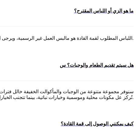
ما هو الزي أو اللباس المقترح؟
اللباس المطلوب لقمة القادة هو مالبس العمل غير الرسمية، ويرجى ارتداء أحذية مريحة ومالبس مالئمة للطقس. غالبًا ما تكون قاعات المؤتمرات باردة، لذا نقترح إحضار سترة أو معطف.
هل سيتم تقديم الطعام والوجبات؟ س
سنوفر مجموعة متنوعة من الوجبات والمأكوالت الخفيفة خالل فترات ا
تُركز عل مكونات محلية وموسمية وخيارات نباتية، بينما تتجنب الخيارات كثيفة االستهالك للموارد مثل لحم البقر.
كيف يمكنني الوصول إلى قمة القادة؟