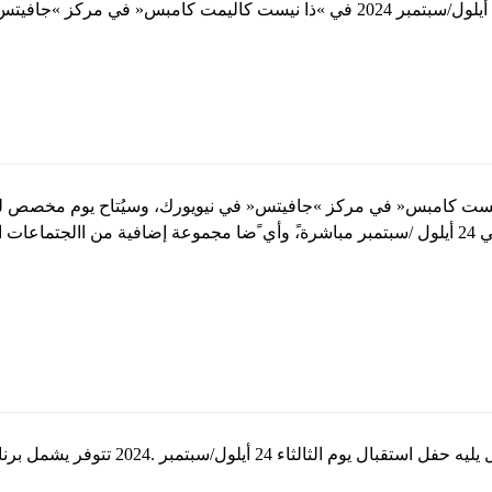
أيلول/سبتمبر .2024 وسيجري بث كافة الجلسات العامة التي ستعقد في 24 أيلول /سبتمبر مباشرة،ً وأي ً
كامًال من االجتماعات العامة وورش العمل ب