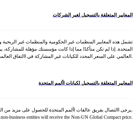
المعايير المتعلقة بالتسجيل لغير الشركات
تشمل هذه المعايير المنظمات غير الحكومية والمنظمات غير الربحية وا
المتحدة. إذا لم تكن متأكدًا مما إذا كانت مؤسستك مؤهلة للمشاركة، 
العالمي على السعر المحدد للكيانات غير المشاركة في االتفاق العالمي لألمم المتحدة.
المعايير المتعلقة بالتسجيل لكيانات األمم المتحدة
يرجى االتصال بفريق عالقات األمم المتحدة للحصول على مزيد من المعلومات حول تسجيل كيانات األمم المتحدة.
on-business entities will receive the Non-UN Global Compact price.