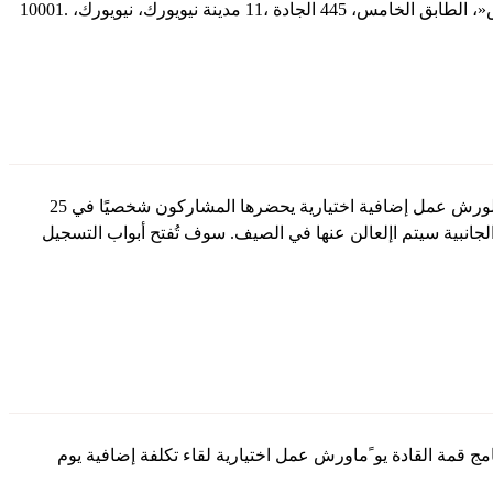
سوف تُعقد قمة القادة حضوريًا بتاريخ 24 أيلول سبتمبر 2024 في »ذا نيست كامبس« في مركز »جافيتس« في نيويورك، وسيُتاح يوم مخصص لورش عمل إضافية اختيارية يحضرها المشاركون شخصيًا في 25
ضا مجموعة إضافية من االجتماعات الجانبية سيتم اإلعالن عنها في الصيف. سوف تُفتح أبواب التسجيل
اإلضافة إلى غداء للتواصل يليه حفل استقبال يوم الثالثاء 24 أيلول/سبتمبر .2024 تتوفر يشمل برنامج قمة القادة يو ًماورش عمل اختيارية لقاء تكلفة إضافية يوم