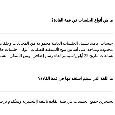
ما هي أنواع الجلسات في قمة القادة؟
جلسات عامة: تشمل الجلسات العامة مجموعة من المحادثات وحلقات الن
محدودة ومتاحة على أساس منح األسبقية للطلبات األولى. جلسات جا
ساعات بتاريخ 25 أيلول/سبتمبر لقاء رسم إضافي، ومن الممكن االشتراك فيها خالل عملية التسجيل.
ما اللغة التي سيتم استخدامها في قمة القادة؟
ستجري جميع الجلسات في قمة القادة باللغة اإلنجليزية وستُقدم ترجمة فورية لجميع الجلسات المنعقدة في قاعة االجتماعات العامة إلى البرتغالية واإلسبانية والفرنسية والعربية والصينية.