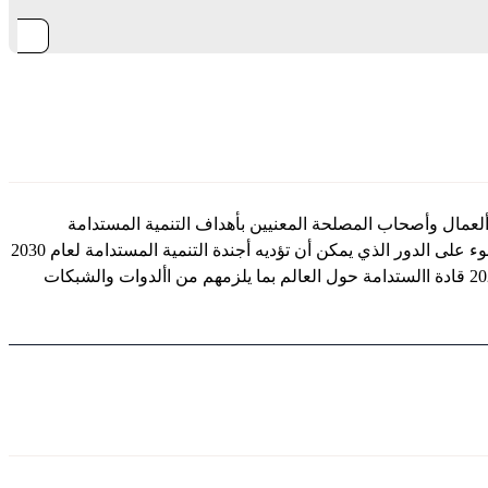
المستوى للجمعية العامة لألمم المتحدة، ستجمع قمة قادة االتفاق العالمي لألمم المتحدة لعام 2024 بين قادة األعمال وأصحاب المصلحة المعنيين بأهداف التنمية المستدامة
والمجتمع المدني والحكومة ومسؤولي األمم المتحدة من مختلف أنحاء العالم الملتزمين برفع مستوى االستدامة. سوف تسلط قمة القادة الضوء على الدور الذي يمكن أن تؤديه أجندة التنمية المستدامة لعام 2030
كخطة عمل تتبعها الشركات التخاذ إجراءات عاجلة وأداء تدقيق مستقبلي، كما ستبحث مستقبل األعمال المسؤولة. ستزود قمة القادة لعام 2024 قادة االستدامة حول العالم بما يلزمهم من األدوات والشبكات