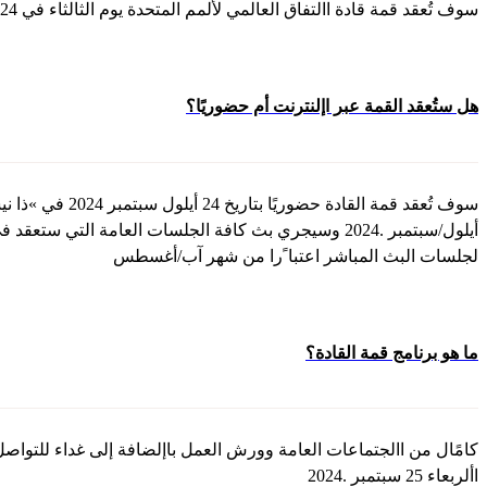
سوف تُعقد قمة قادة االتفاق العالمي لألمم المتحدة يوم الثالثاء في 24 أيلول/سبتمبر 2024 في »ذا نيست كاليمت كامبس« في مركز »جافيتس«، الطابق الخامس، 445 الجادة ،11 مدينة نيويورك، نيويورك، .10001
هل ستُعقد القمة عبر اإلنترنت أم حضوريًا؟
لجلسات البث المباشر اعتبا ًرا من شهر آب/أغسطس
ما هو برنامج قمة القادة؟
األربعاء 25 سبتمبر .2024