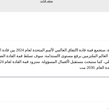
متفرقات
خالل أسبوع االجتماعات رفيعة 
 .2030 مت