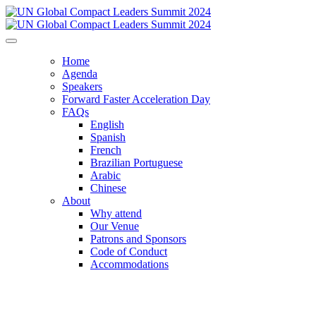
Home
Agenda
Speakers
Forward Faster Acceleration Day
FAQs
English
Spanish
French
Brazilian Portuguese
Arabic
Chinese
About
Why attend
Our Venue
Patrons and Sponsors
Code of Conduct
Accommodations