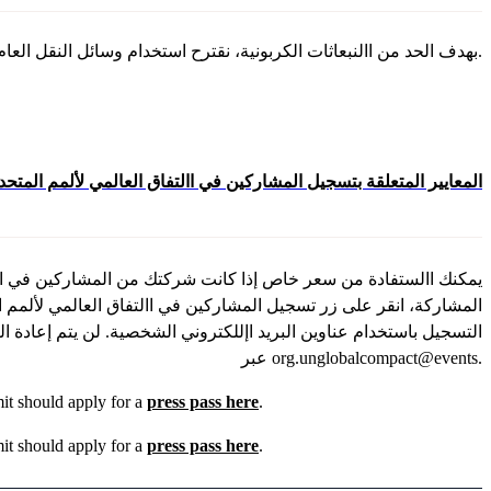
بهدف الحد من االنبعاثات الكربونية، نقترح استخدام وسائل النقل العام للوصول إلى مركز »جافيتس«. يرجى النقر هنا لالطالع على خيارات النقل.
المعايير المتعلقة بتسجيل المشاركين في االتفاق العالمي لألمم المتحد
يمكنك االستفادة من سعر خاص إذا كانت شركتك من المشاركين في اال
المشاركة، انقر على زر تسجيل المشاركين في االتفاق العالمي لألمم 
التسجيل باستخدام عناوين البريد اإللكتروني الشخصية. لن يتم إعادة
عبر org.unglobalcompact@events.
it should apply for a
press pass here
.
it should apply for a
press pass here
.