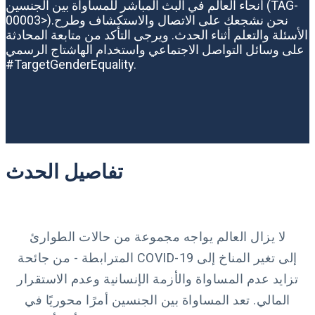
أنحاء العالم في البث المباشر للمساواة بين الجنسين (TAG-
00003>).نحن نشجعك على الاتصال والاستكشاف وطرح
الأسئلة والتعلم أثناء الحدث. ويرجى التأكد من متابعة المحادثة
على وسائل التواصل الاجتماعي واستخدام الهاشتاج الرسمي
#TargetGenderEquality.
تفاصيل الحدث
لا يزال العالم يواجه مجموعة من حالات الطوارئ
المترابطة - من جائحة COVID-19 إلى تغير المناخ إلى
تزايد عدم المساواة والأزمة الإنسانية وعدم الاستقرار
المالي. تعد المساواة بين الجنسين أمرًا محوريًا في