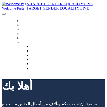
Welcome Page- TARGET GENDER EQUALITY LIVE
الصفحة الرئيسية
برنامج
مكبرات الصوت
مدونة لقواعد السلوك
مدونة لقواعد السلوك
لغة
English
العربية
Chinese (Simplified)
Français
русский
español
أهلا بك
يسعدنا أن نرحب بكم وبآلاف من أبطال الجنس من جميع