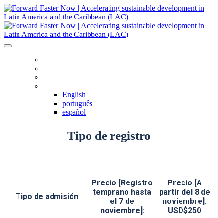
HOME
AGENDA
REGISTRO
IDIOMA
English
português
español
Tipo de registro
Precio [Registro
Precio [A
temprano hasta
partir del 8 de
Tipo de admisión
el 7 de
noviembre]:
noviembre]:
USD$250