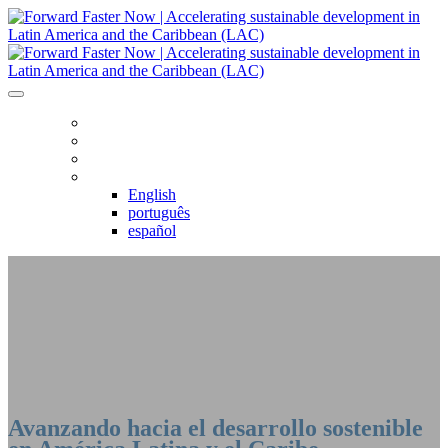
HOME
AGENDA
REGISTRO
IDIOMA
English
português
español
ACELERANDO EL CAMBIO: AHORA -
AMÉRICA LATINA Y EL CARIBE
Avanzando hacia el desarrollo sostenible