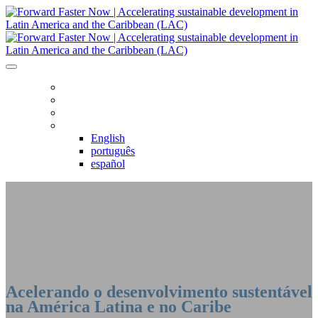
HOME
AGENDA
REGISTRO
LÍNGUA
English
português
español
ACELERANDO O CAMBIO: AGORA - AMÉRICA LATINA E
CARIBE
Acelerando o desenvolvimento sustentável
na América Latina e no Caribe