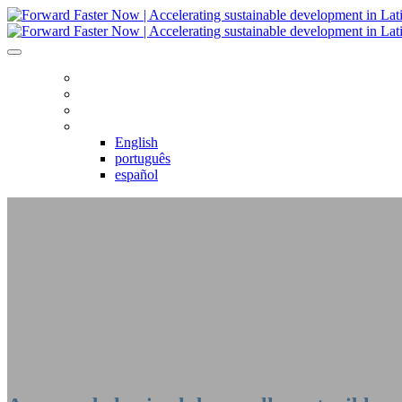
HOME
AGENDA
REGISTRO
IDIOMA
English
português
español
ACELERANDO EL CAMBIO: AHO
AMÉRICA LATINA Y EL CARIBE