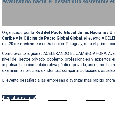
Avanzando hacia el desarrollo sostenible e
20 de Noviembre de 2024 | Banco Central del Paraguay | Asunció
Organizado por la
Red del Pacto Global de las Naciones U
Caribe y la Oficina de Pacto Global Global
, el evento
ACELER
día
20 de noviembre
en Asunción, Paraguay, será el primer co
Como evento regional, ACELERANDO EL CAMBIO: AHORA, Avanzando
nivel del sector privado, gobierno, profesionales y expertos e
impulsar la acción colaborativa público-privada, así como la a
examinar las brechas existentes, compartir soluciones escalab
El evento desafiará a las empresas a avanzar más rápido ahora
¡Regístrate ahora!