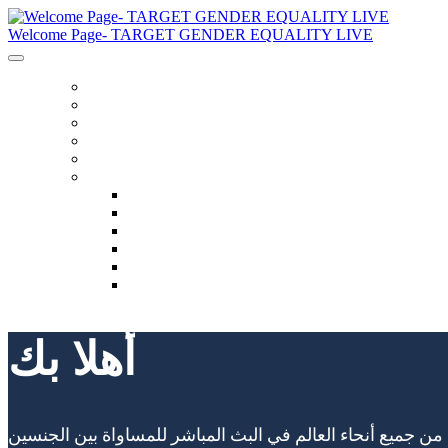
Welcome Page- TARGET GENDER EQUALITY LIVE
الصفحة الرئيسية
برنامج
مكبرات الصوت
مدونة لقواعد السلوك
مدونة لقواعد السلوك
لغة
English
العربية
Chinese (Simplified)
Français
русский
español
أهلا بك
ث المباشر للمساواة بين الجنسين (TAG-00003>).نحن نشجعك على الاتصال والاستكشاف وطرح الأسئلة