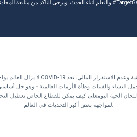
لاجتماعي واستخدام الهاشتاج الرسمي #TargetGenderEquality.
لا يزال العالم يواجه مجموعة من حالات ال
حمل النساء والفتيات وطأة الأزمات العالمية - وهو حل أساس
لجان الحية اليوم
على كيف يمكن للقطاع الخاص تعطيل التحيز وإ
لمواجهة بعض أكبر التحديات في العالم.