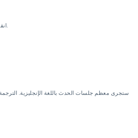
انقر فوق علامة التبويب المساعدة الموجودة على اليمين - جهة اليد.
ستجرى معظم جلسات الحدث باللغة الإنجليزية. الترجمة الا