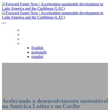
HOME
AGENDA
REGISTRO
LÍNGUA
English
português
español
ACELERANDO O CAMBIO: AGORA - AMÉRICA LATINA E
CARIBE
Acelerando o desenvolvimento sustentável
na América Latina e no Caribe