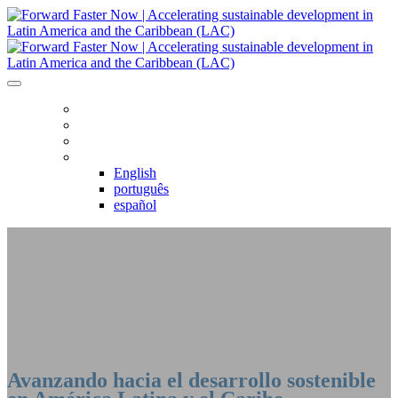
HOME
AGENDA
REGISTRO
IDIOMA
English
português
español
ACELERANDO EL CAMBIO: AHORA -
AMÉRICA LATINA Y EL CARIBE
Avanzando hacia el desarrollo sostenible